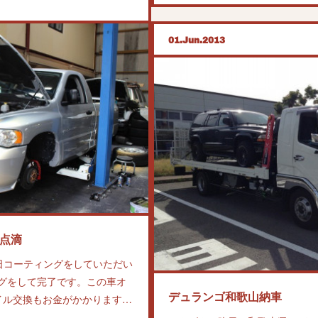
01
Jun
2013
ン点滴
日コーティングをしていただい
グをして完了です。この車オ
デュランゴ和歌山納車
イル交換もお金がかかります…