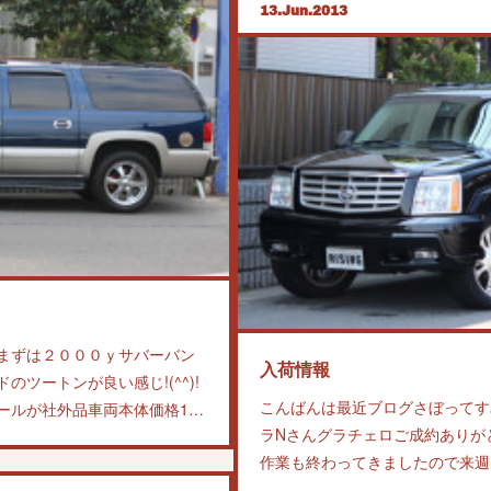
13
Jun
2013
細
ドチェロキーのNさん明日か金
います。2002yエスカレード
ます。お腹痛痛くなってきま…
まずは２０００ｙサバーバン
入荷情報
ツートンが良い感じ!(^^)!
こんばんは最近ブログさぼってす
ールが社外品車両本体価格1…
ラNさんグラチェロご成約ありが
作業も終わってきましたので来週