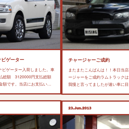
ナビゲーター
チャージャーご成約
 ナビゲーター入荷しました。車
またまたこんばんは！！本日当店
払総額 3120000円支払総額
ージャーをご成約ラムトラックは
金額です。当店にお支払い…
我慢と言ってましたが速い車に目
23
Jun
2013