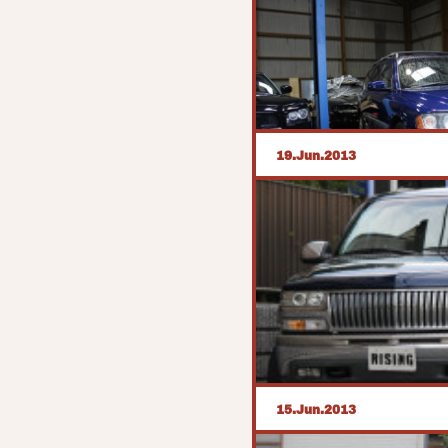
19
Jun
2013
ボルボ 磨き
こんばんは友人K君のボル
うです。
15
Jun
2013