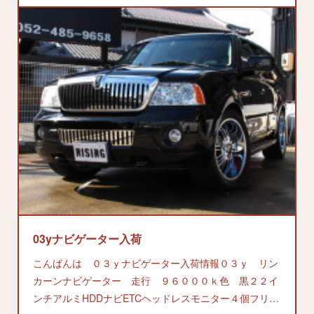
03yナビゲーター入荷
こんばんは ０３ｙナビゲーター入荷情報０３ｙ リン
カーンナビゲーター 走行 ９６０００ｋ色 黒２２イ
ンチアルミHDDナビETCヘッドレスモニター４個フリ…