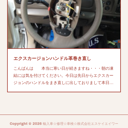
す。リフトアップと言ってもチョイあげ２インチです。
キット内容はブロック・Uボルトです。キットはスー…
エクスカージョンハンドル革巻き直し
こんばんは 本当に寒い日が続きますね・・・朝の凍
結には気を付けてください。今日は先日からエクスカー
ジョンのハンドルをまき直しに出しておりまして本日…
Copyright ©
2026
輸入車☆修理☆車検☆株式会社エスケイエイワー