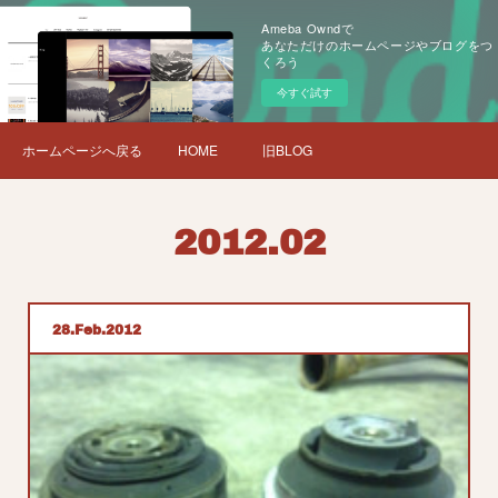
Ameba Owndで
あなただけのホームページやブログをつ
くろう
今すぐ試す
ホームページへ戻る
HOME
旧BLOG
2012
.
02
28
Feb
2012