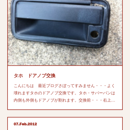
タホ ドアノブ交換
こんにちは 最近ブログさぼってすみません・・・よく
壊れますタホのドアノブ交換です。タホ・サバーバンは
内側も外側もドアノブが割れます。交換前・・・右上…
07
Feb
2012