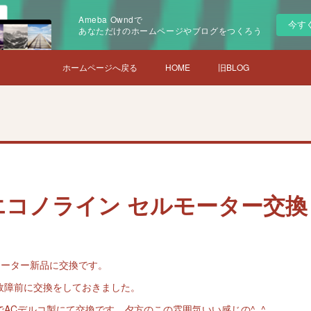
Ameba Owndで
今す
あなただけのホームページやブログをつくろう
ホームページへ戻る
HOME
旧BLOG
50エコノライン セルモーター交換
モーター新品に交換です。
故障前に交換をしておきました。
ACデルコ製にて交換です。夕方のこの雰囲気いい感じの^_^