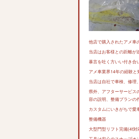
他店で購入されたアメ車
当店はお客様との距離が
暴言を吐く方いい付き合
アメ車業界14年の経験
当店は自社で車検、修理
県外、アフターサービス
容の説明、整備プランの
カスタムにいきがちで愛
整備機器
大型門型リフト完備(4t対
工具は安心のスナップオ