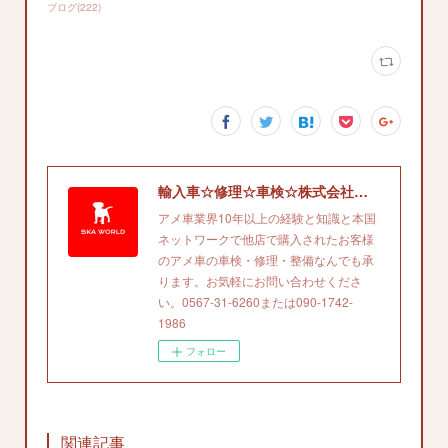
ブログ
(
222
)
輸入車☆修理☆車検☆株式会社エスケイエイワールド'
アメ車業界10年以上の経験と知識と本国
ネットワークで他店で購入されたお客様
のアメ車の車検・修理・整備なんでも承
ります。お気軽にお問い合わせくださ
い。0567-31-6260または090-1742-
1986
フォロー
関連記事