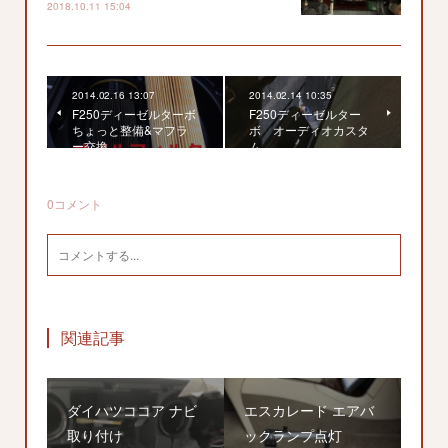
2018.10.11 15:04
2014.02.16 13:07
2014.02.14 10:35
F250ディーゼルターボ
F250ディーゼルター
ちょっと整備&マフラ
ボ オーディオカスタ
ー交換
ム
0
コメント
関連記事
ダイハツココア ナビ
エスカレード エアバ
取り付け
ックランプ点灯