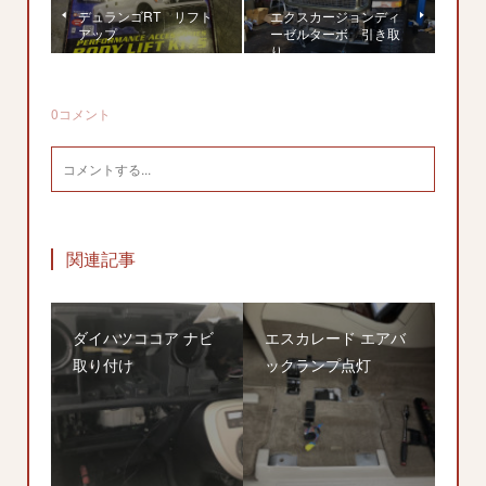
デュランゴRT リフト
エクスカージョンディ
アップ
ーゼルターボ 引き取
り
0
コメント
関連記事
ダイハツココア ナビ
エスカレード エアバ
取り付け
ックランプ点灯