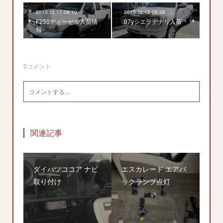
2013.12.17 08:10
2013.12.12 08:38
F250ディーゼル入荷情
07yシエラデナリ入荷
報
0
コメント
関連記事
ダイハツココア ナビ
エスカレード エアバ
取り付け
ックランプ点灯