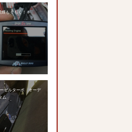
og黒煙もくもく！！
ディーゼルターボ オーデ
タム