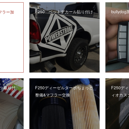
F250 ベットデカール貼り付け
bullyd
フラー加
ツ取り付
F250ディーゼルターボちょっと
F250
整備&マフラー交換
ィオカス