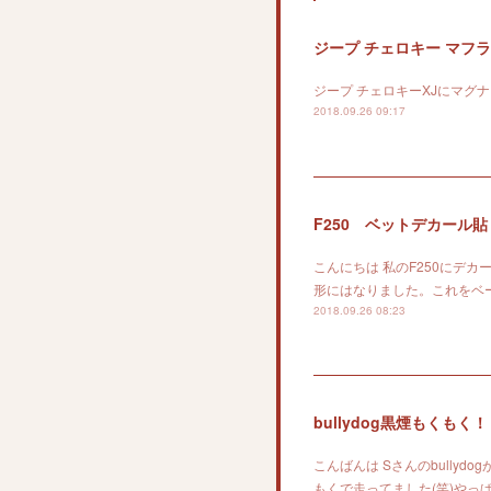
ジープ チェロキー マフ
ジープ チェロキーXJにマグ
2018.09.26 09:17
F250 ベットデカール
こんにちは 私のF250にデ
形にはなりました。これをベ
2018.09.26 08:23
bullydog黒煙もくもく
こんばんは Sさんのbull
もくで走ってました(笑)やっ