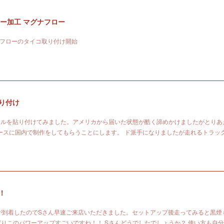
ラー加工 マグナフロー
ナフローのタイコ取り付け開始
貼り付け
カールを貼り付けてみました。アメリカから届いた状態が酷く諦めかけましたがとりあ
ースに国内で制作をしてもらうことにします。 ド派手になりましたが走れるトラッ
！！
ydogが到着したのでSさん早速ご来店いただきました。セットアップ後走ってみると黒煙
ぱりこのパワーアップすごいですね！！ Sさんどうでしたでしょうか？ 使い方も自