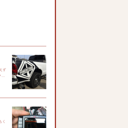
えず
ク…
もく
分…