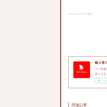
カスタムシリーズ
(
50
)
輸入車
アメ車業
承ります。
フォ
関連記事