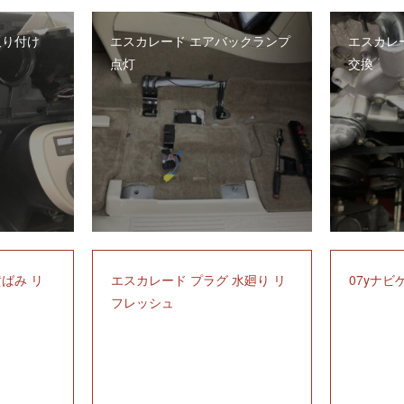
取り付け
エスカレード エアバックランプ
エスカレ
点灯
交換
黄ばみ リ
エスカレード プラグ 水廻り リ
07yナビ
フレッシュ