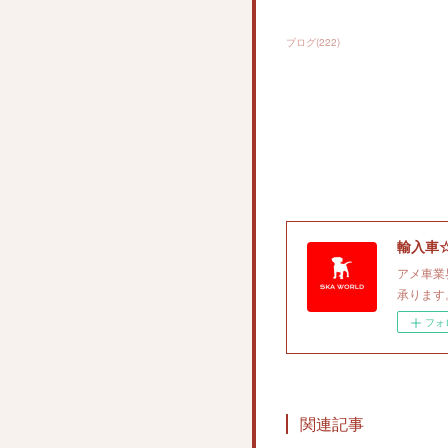
ブログ
(
222
)
輸入車
アメ車業
承ります。
フォ
関連記事