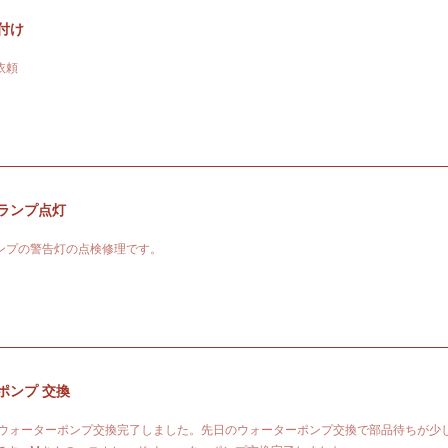
付け
依頼
ランプ点灯
ンプの警告灯の点検修理です。
ポンプ 交換
sp;ウォーターポンプ交換完了しました。先日のウォーターポンプ交換で部品待ちが少