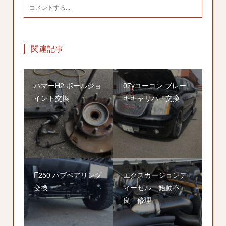
関連記事
ハマーH2 ボールジョ
07yユーコン ブレー
イント交換
キキャリパー交換
F250 ハブベアリング
エクスカージョンデ
交換
ィーゼル 始動不
良 修理