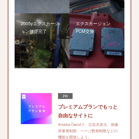
2005yエクスカージ
エクスカージョン
ョン修理完了
PCM交換
PR
プレミアムプランでもっと
自由なサイトに
Ameba Owndで、広告非表示、画像
容量無制限、ページ数無制限などの
機能を開放しよう。