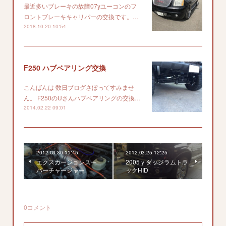
最近多いブレーキの故障07yユーコンのフ
ロントブレーキキャリパーの交換です。…
2018.10.20 10:54
F250 ハブベアリング交換
こんばんは 数日ブログさぼってすみませ
ん。 F250のUさんハブベアリングの交換…
2014.02.22 09:01
2012.03.30 11:45
2012.03.25 12:25
エクスカージョンスー
2005ｙダッジラムトラ
パーチャージャー
ックHID
0
コメント