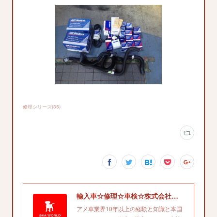
修理シリーズ
(
35
)
輸入車☆修理☆車検☆株式会社エスケイエイワールド'
アメ車業界10年以上の経験と知識と本国