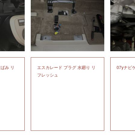
黄ばみ リ
エスカレード プラグ 水廻り リ
07yナビ
フレッシュ