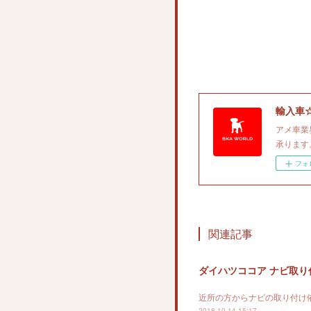
輸入車
アメ車業
承ります。
フォ
関連記事
ダイハツココア ナビ取り
近所の方からナビの取り付け
2018.10.14 15:17