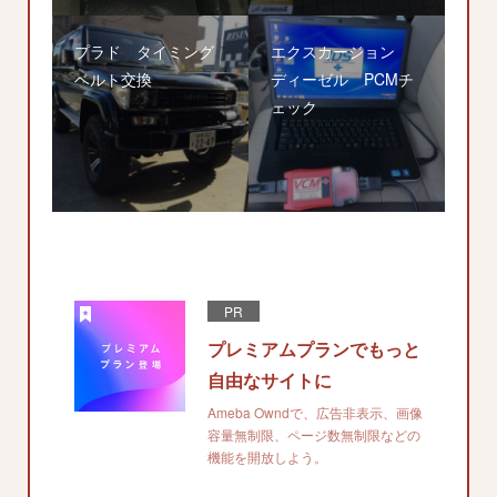
プラド タイミング
エクスカージョン
ベルト交換
ディーゼル PCMチ
ェック
PR
プレミアムプランでもっと
自由なサイトに
Ameba Owndで、広告非表示、画像
容量無制限、ページ数無制限などの
機能を開放しよう。